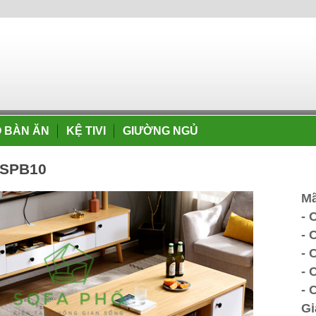
 BÀN ĂN
KỆ TIVI
GIƯỜNG NGỦ
 SPB10
Mã
- 
- 
- 
- 
- 
Gi