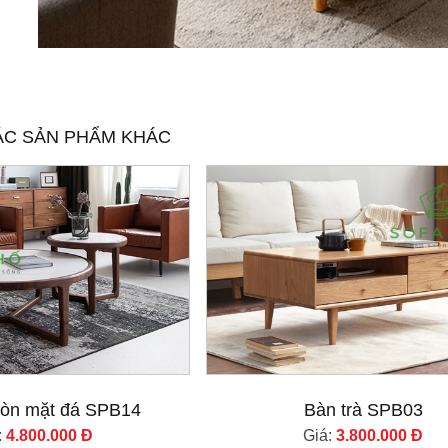
ÁC SẢN PHẨM KHÁC
tròn mặt đá SPB14
Bàn trà SPB03
:
4.800.000 Đ
Giá:
3.800.000 Đ