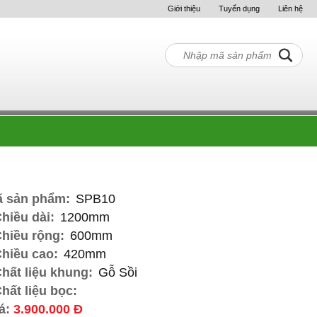
Giới thiệu
Tuyển dụng
Liên hệ
 sản phẩm:
SPB10
Chiều dài:
1200mm
Chiều rộng:
600mm
Chiều cao:
420mm
Chất liệu khung:
Gỗ Sồi
Chất liệu bọc:
á:
3.900.000 Đ