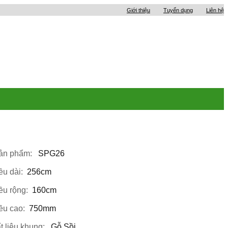
Giới thiệu
Tuyển dụng
Liên hệ
ản phẩm:
SPG26
ều dài:
256cm
ều rộng:
160cm
ều cao:
750mm
t liệu khung:
Gỗ Sồi