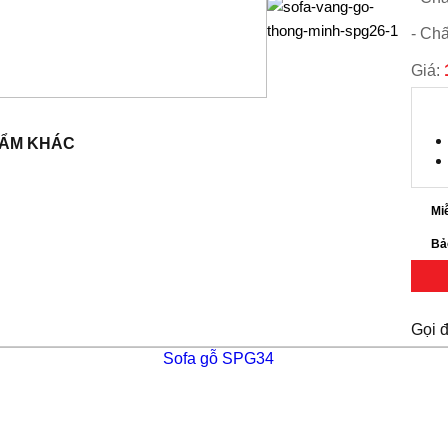
- Chấ
Giá:
HẨM KHÁC
Mi
Bả
Gọi 