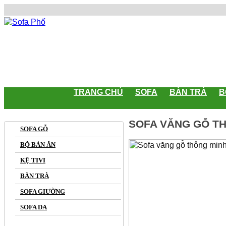
TRANG CHỦ
SOFA
BÀN TRÀ
B
SOFA VĂNG GỖ T
SOFA GỖ
BỘ BÀN ĂN
KỆ TIVI
BÀN TRÀ
SOFA GIƯỜNG
SOFA DA