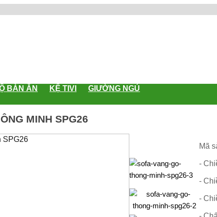
Ộ BÀN ĂN
KỆ TIVI
GIƯỜNG NGỦ
HÔNG MINH SPG26
Mã s
- Chi
- Chi
- Chi
- Chấ